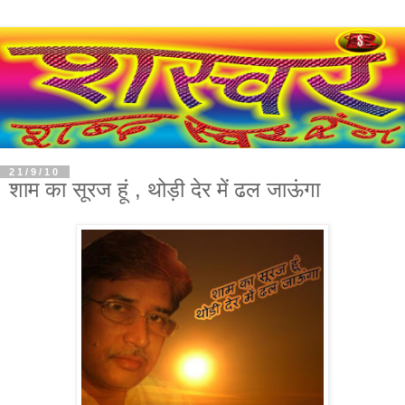
21/9/10
शाम का सूरज हूं , थोड़ी देर में ढल जाऊंगा