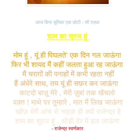
आज बिना भूमिका एक छोटी - सी ग़ज़ल
शाम का सूरज हूं
मोम हूं , यूं ही पिघलते' एक दिन गल जाऊंगा
फिर भी शायद मैं कहीं जलता हुआ रह जाऊंगा
मैं चराग़ों की पनाहों में कभी रहता नहीं
हैं अंधेरे साथ, तय यूं ही सफ़र कर जाऊंगा
काटदो बाज़ू मेरे , मेरी ज़ुबां तक खेंचलो
वक़्त ! माथे पर तुम्हारे , मात मैं लिख जाऊंगा
ख़ौफ़ मेरी आंच से नाहक़ ही क्यों राजेन्द्र
है
शाम का सूरज हूं , थोड़ी देर में ढल जाऊंगा
- राजेन्द्र स्वर्णकार