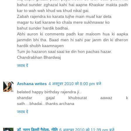
bahut sunder zghazal kahi hai aapne Khaskar makta padh
kar to wah wah khud wa khud nikal gai.
Zabah rajendra ko karata tujhe main muaf kar deta
magar tu katl karane ko chala mere sukhnawar ko
bahut sunder hardik badhai.
Abhi auron ki comments padh kar maloom hua ki aapka
janmdin bhi tha. Baad men hi sahi par janm din ki dheron
hardik shubh kaamnayen
Tum jio hazaron saal saal ke din hon pachas hazar.
Chandrabhan Bhardwaj
जवाब दें
Archana writes
4 अक्टूबर 2010 को 8:00 pm बजे
belated happy birthday rajendra ji..
shandar gajal khubsurat aawaz k
sath....bhadai...thanks.archana
जवाब दें
डॉ. नूतन डिमरी गैरोला- नीति
6 अक्टूबर 2010 को 11:39 pm बजे